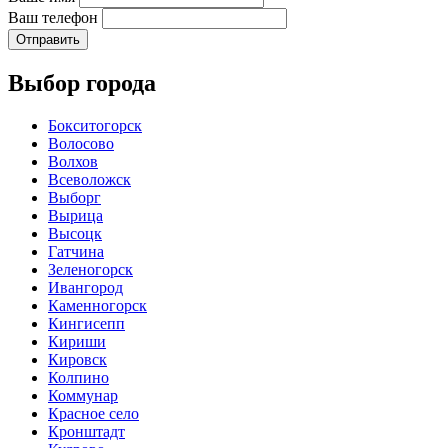
Ваш телефон
Отправить
Выбор города
Бокситогорск
Волосово
Волхов
Всеволожск
Выборг
Вырица
Высоцк
Гатчина
Зеленогорск
Ивангород
Каменногорск
Кингисепп
Кириши
Кировск
Колпино
Коммунар
Красное село
Кронштадт