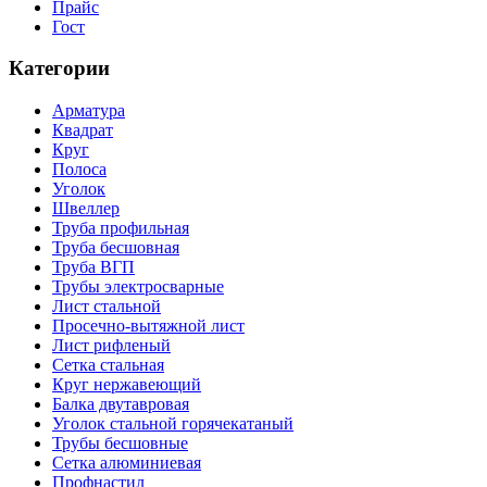
Прайс
Гост
Категории
Арматура
Квадрат
Круг
Полоса
Уголок
Швеллер
Труба профильная
Труба бесшовная
Труба ВГП
Трубы электросварные
Лист стальной
Просечно-вытяжной лист
Лист рифленый
Сетка стальная
Круг нержавеющий
Балка двутавровая
Уголок стальной горячекатаный
Трубы бесшовные
Сетка алюминиевая
Профнастил