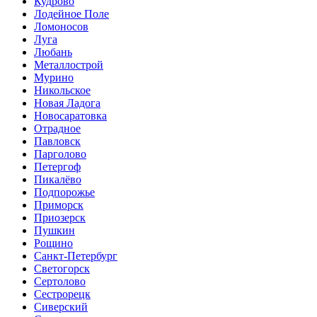
Кудрово
Лодейное Поле
Ломоносов
Луга
Любань
Металлострой
Мурино
Никольское
Новая Ладога
Новосаратовка
Отрадное
Павловск
Парголово
Петергоф
Пикалёво
Подпорожье
Приморск
Приозерск
Пушкин
Рощино
Санкт-Петербург
Светогорск
Сертолово
Сестрорецк
Сиверский